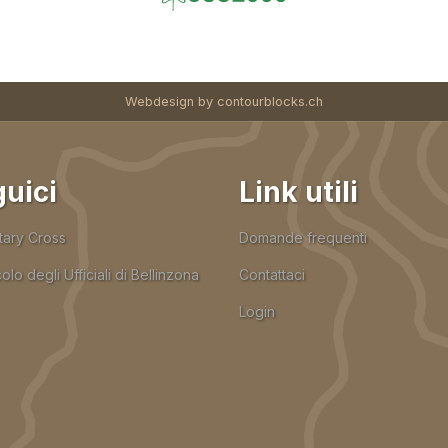
Webdesign by
contourblocks.ch
uici
Link utili
itary Cross
Domande frequenti
colo degli Ufficiali di Bellinzona
Contattaci
Login