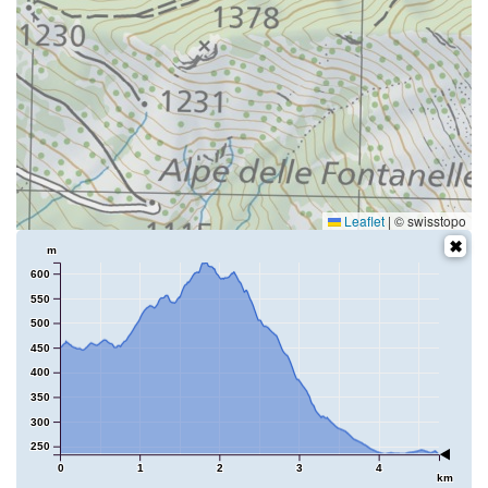
Leaflet
|
© swisstopo
m
600
550
500
450
400
350
300
250
0
1
2
3
4
km