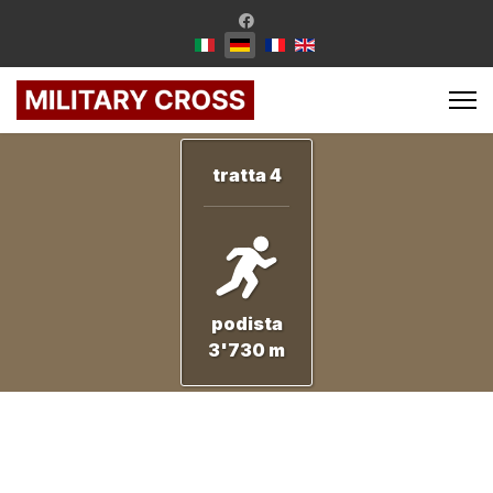
tratta 4
podista
3'730 m