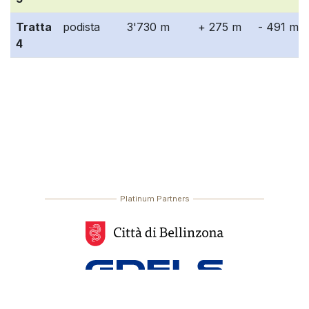
Tratta
podista
3'730 m
+ 275 m
- 491 m
4
Platinum Partners