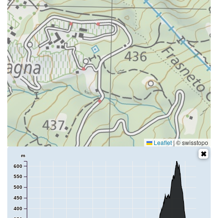
Leaflet
|
© swisstopo
m
600
550
500
450
400