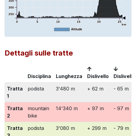
350
300
250
0
5
10
15
20
25
km
Altitude
Dettagli sulle tratte
Disciplina
Lunghezza
Dislivello
Dislivello
Tratta
podista
3'480 m
+ 62 m
- 65 m
1
Tratta
mountain
14'340 m
+ 97 m
- 97 m
2
bike
Tratta
podista
3'080 m
+ 299 m
- 79 m
3