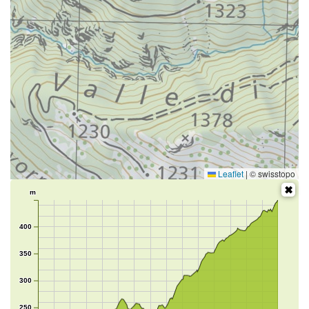
Leaflet
|
© swisstopo
m
400
350
300
250