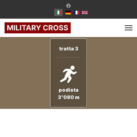
tratta 3
podista
3'080 m